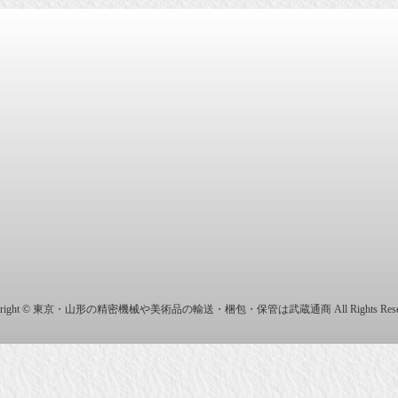
商株式会社
yright © 東京・山形の精密機械や美術品の輸送・梱包・保管は武蔵通商 All Rights Reser