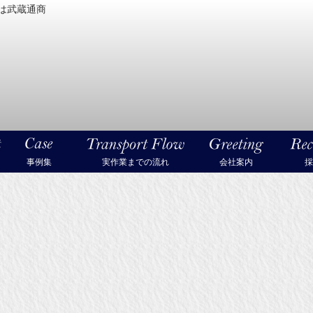
は武蔵通商
密機械・美術品・高級楽器の梱包・輸送なら武蔵通商
事例集
実作業までの流れ
会社案内
採