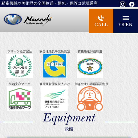
精密機械や美術品の全国輸送・梱包・保管は武蔵通商
大型精密機械・美術品・高級楽器の梱包・
CALL
OPEN
グリーン経営認証
安全性優良事業所認定
貨物輸送評価制度
引越安心マーク
健康経営優良法人2024
働きやすい職場認証制度