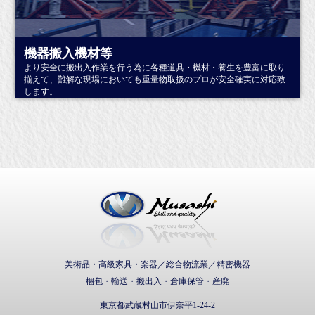
詳しくはこちら
機器搬入機材等
より安全に搬出入作業を行う為に各種道具・機材・養生を豊富に取り
揃えて、難解な現場においても重量物取扱のプロが安全確実に対応致
します。
詳しくはこちら
武蔵通商株式会社
美術品・高級家具・楽器／総合物流業／精密機器
梱包・輸送・搬出入・倉庫保管・産廃
東京都武蔵村山市伊奈平1-24-2