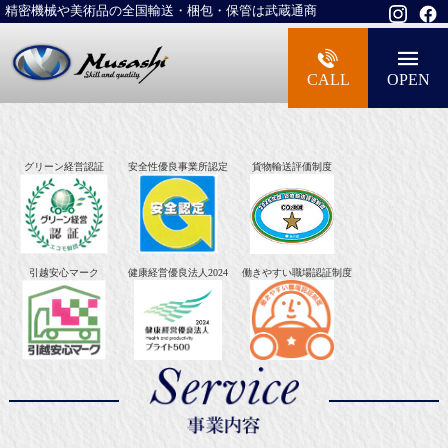
精密機械や美術品の全国輸送・梱包・保管は武蔵通商
大型精密機械・美術品・高級楽器の梱包・
CALL
OPEN
グリーン経営認証
安全性優良事業所認定
貨物輸送評価制度
引越安心マーク
健康経営優良法人2024
働きやすい職場認証制度