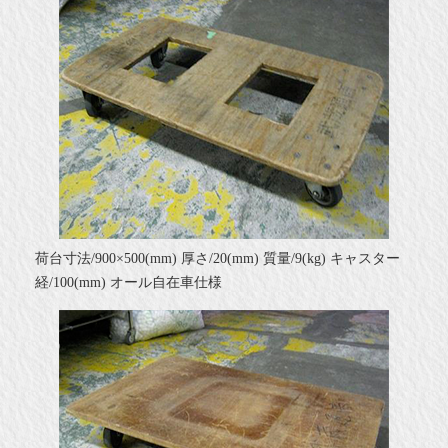
荷台寸法/900×500(mm) 厚さ/20(mm) 質量/9(kg) キャスター
経/100(mm) オール自在車仕様