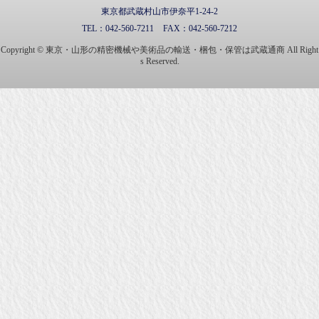
東京都武蔵村山市伊奈平1-24-2
TEL：
042-560-7211
FAX：
042-560-7212
Copyright © 東京・山形の精密機械や美術品の輸送・梱包・保管は武蔵通商 All Right
s Reserved.