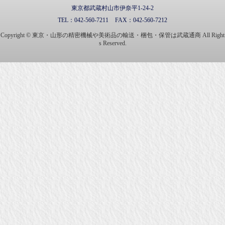
東京都武蔵村山市伊奈平1-24-2
TEL：
042-560-7211
FAX：
042-560-7212
Copyright © 東京・山形の精密機械や美術品の輸送・梱包・保管は武蔵通商 All Right
s Reserved.