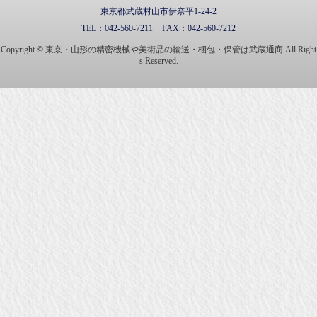
東京都武蔵村山市伊奈平1-24-2
TEL：
042-560-7211
FAX：
042-560-7212
Copyright © 東京・山形の精密機械や美術品の輸送・梱包・保管は武蔵通商 All Right
s Reserved.