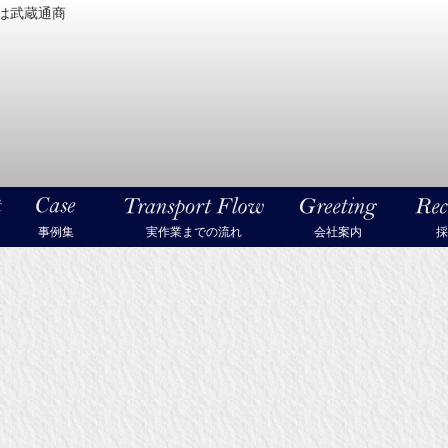
は武蔵通商
密機械・美術品・高級楽器の梱包・輸送なら武蔵通商
事例集
実作業までの流れ
会社案内
採