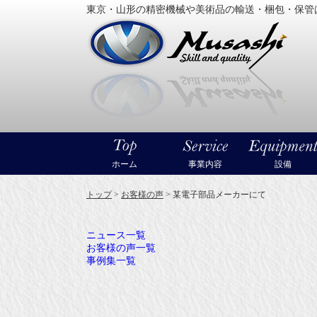
東京・山形の精密機械や美術品の輸送・梱包・保管
大型精
ホーム
事業内容
設備
トップ
>
お客様の声
>
某電子部品メーカーにて
ニュース一覧
お客様の声一覧
事例集一覧