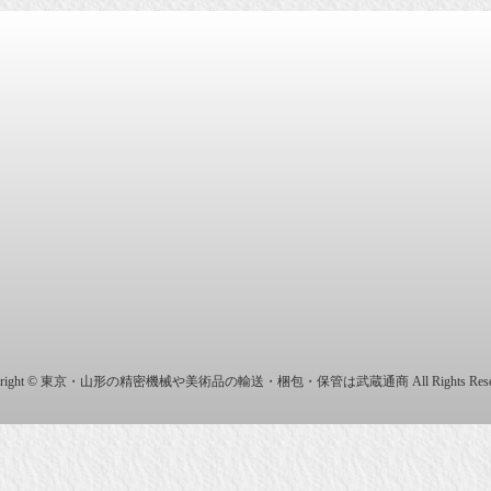
商株式会社
yright © 東京・山形の精密機械や美術品の輸送・梱包・保管は武蔵通商 All Rights Reser