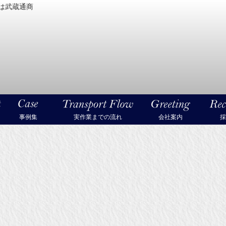
は武蔵通商
密機械・美術品・高級楽器の梱包・輸送なら武蔵通商
事例集
実作業までの流れ
会社案内
採