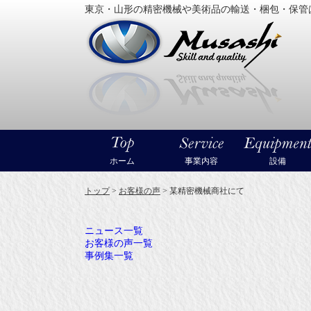
東京・山形の精密機械や美術品の輸送・梱包・保管
大型精
ホーム
事業内容
設備
トップ
>
お客様の声
>
某精密機械商社にて
ニュース一覧
お客様の声一覧
事例集一覧