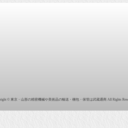
商株式会社
yright © 東京・山形の精密機械や美術品の輸送・梱包・保管は武蔵通商 All Rights Reser