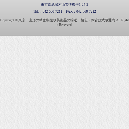
東京都武蔵村山市伊奈平1-24-2
TEL：
042-560-7211
FAX：
042-560-7212
Copyright © 東京・山形の精密機械や美術品の輸送・梱包・保管は武蔵通商 All Right
s Reserved.