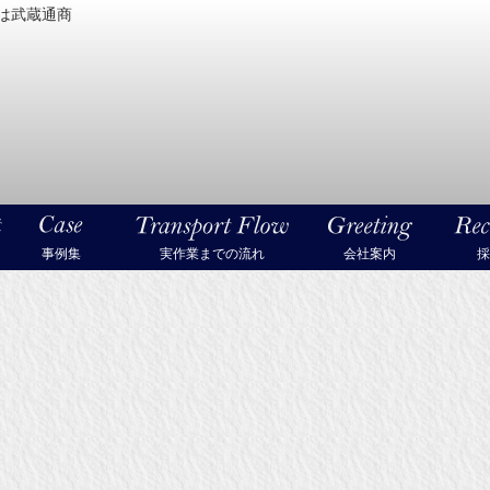
は武蔵通商
密機械・美術品・高級楽器の梱包・輸送なら武蔵通商
事例集
実作業までの流れ
会社案内
採