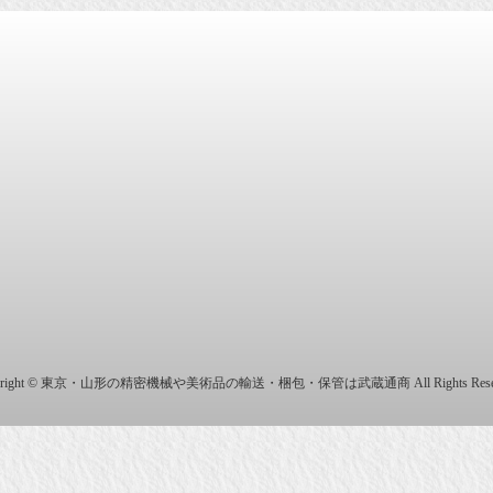
商株式会社
yright © 東京・山形の精密機械や美術品の輸送・梱包・保管は武蔵通商 All Rights Reser