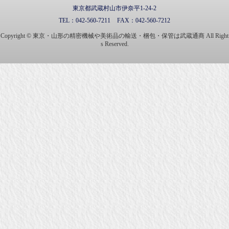
東京都武蔵村山市伊奈平1-24-2
TEL：
042-560-7211
FAX：
042-560-7212
Copyright © 東京・山形の精密機械や美術品の輸送・梱包・保管は武蔵通商 All Right
s Reserved.