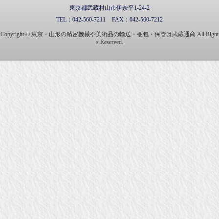
東京都武蔵村山市伊奈平1-24-2
TEL：
042-560-7211
FAX：
042-560-7212
Copyright © 東京・山形の精密機械や美術品の輸送・梱包・保管は武蔵通商 All Right
s Reserved.