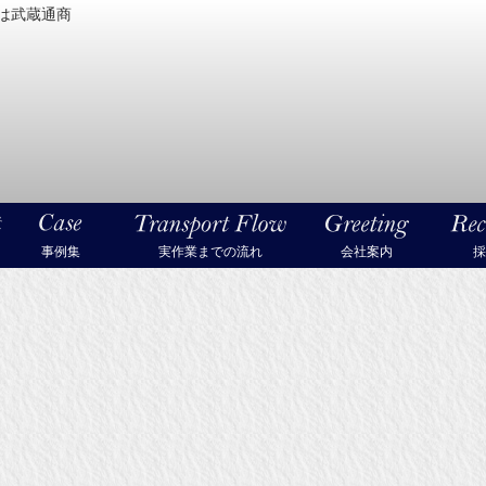
は武蔵通商
密機械・美術品・高級楽器の梱包・輸送なら武蔵通商
事例集
実作業までの流れ
会社案内
採