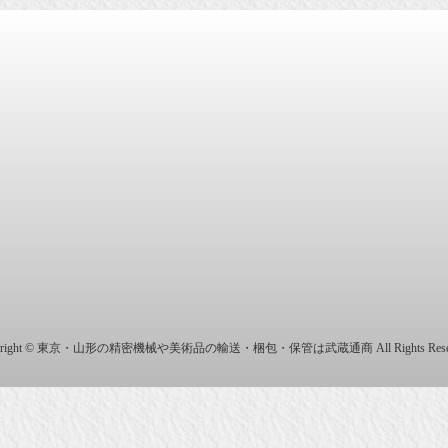
商株式会社
yright © 東京・山形の精密機械や美術品の輸送・梱包・保管は武蔵通商 All Rights Reser