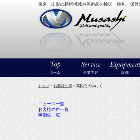
東京・山形の精密機械や美術品の輸送・梱包・保管
大型精
ホーム
事業内容
設備
トップ
>
お客様の声
>
某国立大学にて
ニュース一覧
お客様の声一覧
事例集一覧