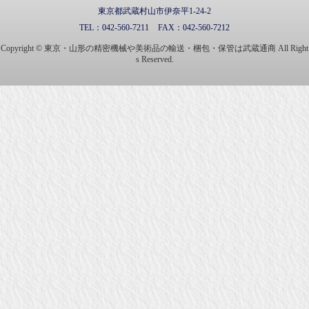
東京都武蔵村山市伊奈平1-24-2
TEL：
042-560-7211
FAX：
042-560-7212
Copyright © 東京・山形の精密機械や美術品の輸送・梱包・保管は武蔵通商 All Right
s Reserved.