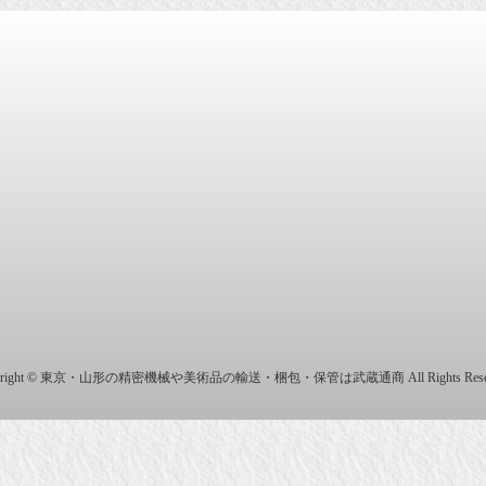
商株式会社
yright © 東京・山形の精密機械や美術品の輸送・梱包・保管は武蔵通商 All Rights Reser