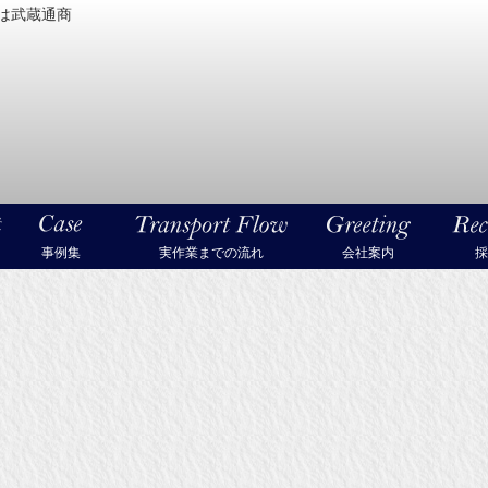
は武蔵通商
密機械・美術品・高級楽器の梱包・輸送なら武蔵通商
事例集
実作業までの流れ
会社案内
採