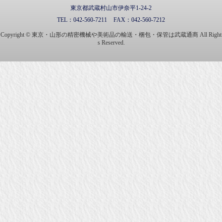
東京都武蔵村山市伊奈平1-24-2
TEL：
042-560-7211
FAX：
042-560-7212
Copyright © 東京・山形の精密機械や美術品の輸送・梱包・保管は武蔵通商 All Right
s Reserved.