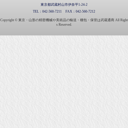
東京都武蔵村山市伊奈平1-24-2
TEL：
042-560-7211
FAX：
042-560-7212
Copyright © 東京・山形の精密機械や美術品の輸送・梱包・保管は武蔵通商 All Right
s Reserved.