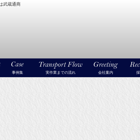
は武蔵通商
密機械・美術品・高級楽器の梱包・輸送なら武蔵通商
事例集
実作業までの流れ
会社案内
採