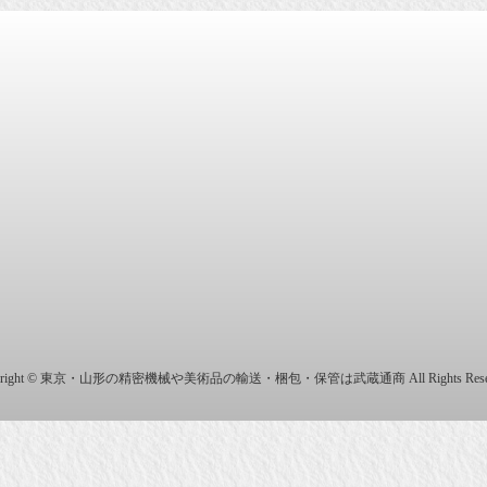
商株式会社
yright © 東京・山形の精密機械や美術品の輸送・梱包・保管は武蔵通商 All Rights Reser