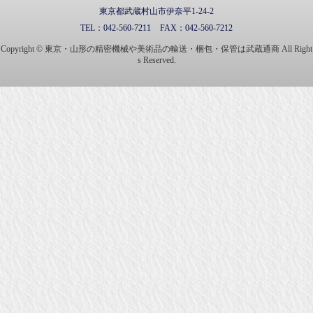
東京都武蔵村山市伊奈平1-24-2
TEL：
042-560-7211
FAX：
042-560-7212
Copyright © 東京・山形の精密機械や美術品の輸送・梱包・保管は武蔵通商 All Right
s Reserved.