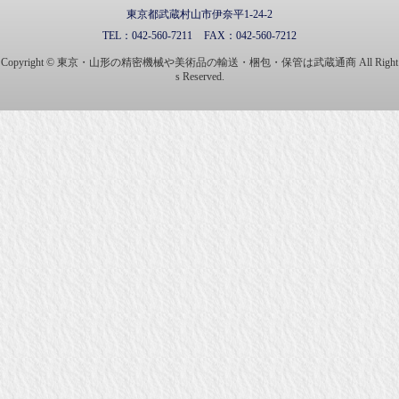
東京都武蔵村山市伊奈平1-24-2
TEL：
042-560-7211
FAX：
042-560-7212
Copyright © 東京・山形の精密機械や美術品の輸送・梱包・保管は武蔵通商 All Right
s Reserved.