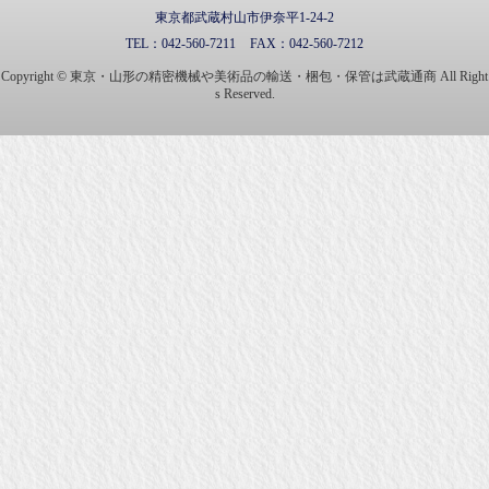
東京都武蔵村山市伊奈平1-24-2
TEL：
042-560-7211
FAX：
042-560-7212
Copyright © 東京・山形の精密機械や美術品の輸送・梱包・保管は武蔵通商 All Right
s Reserved.