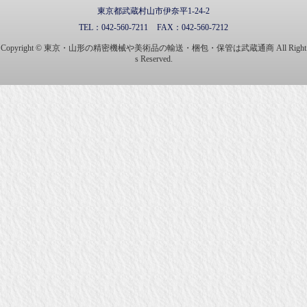
東京都武蔵村山市伊奈平1-24-2
TEL：
042-560-7211
FAX：
042-560-7212
Copyright © 東京・山形の精密機械や美術品の輸送・梱包・保管は武蔵通商 All Right
s Reserved.