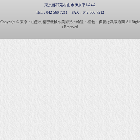
東京都武蔵村山市伊奈平1-24-2
TEL：
042-560-7211
FAX：
042-560-7212
Copyright © 東京・山形の精密機械や美術品の輸送・梱包・保管は武蔵通商 All Right
s Reserved.