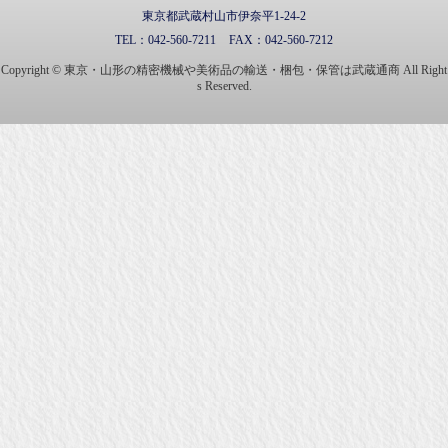
東京都武蔵村山市伊奈平1-24-2
TEL：
042-560-7211
FAX：
042-560-7212
Copyright © 東京・山形の精密機械や美術品の輸送・梱包・保管は武蔵通商 All Right
s Reserved.