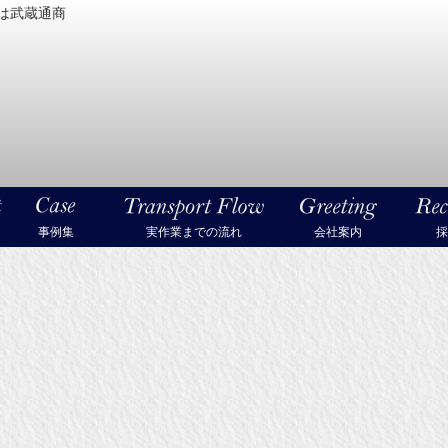
は武蔵通商
密機械・美術品・高級楽器の梱包・輸送なら武蔵通商
事例集
実作業までの流れ
会社案内
採