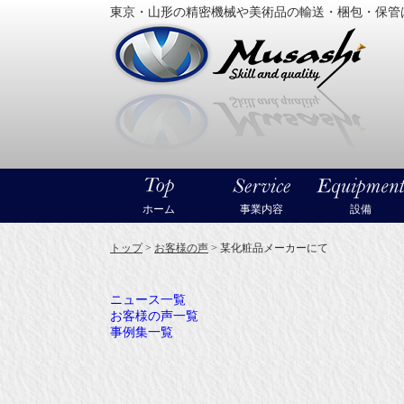
東京・山形の精密機械や美術品の輸送・梱包・保管
大型精
ホーム
事業内容
設備
トップ
>
お客様の声
>
某化粧品メーカーにて
ニュース一覧
お客様の声一覧
事例集一覧