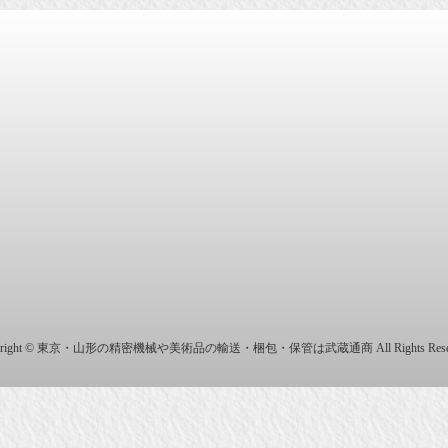
商株式会社
yright © 東京・山形の精密機械や美術品の輸送・梱包・保管は武蔵通商 All Rights Reser