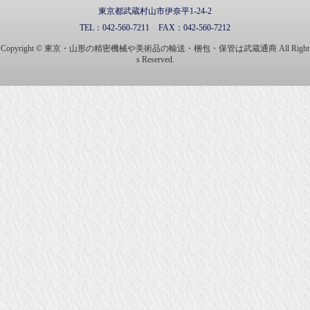
東京都武蔵村山市伊奈平1-24-2
TEL：
042-560-7211
FAX：
042-560-7212
Copyright © 東京・山形の精密機械や美術品の輸送・梱包・保管は武蔵通商 All Right
s Reserved.