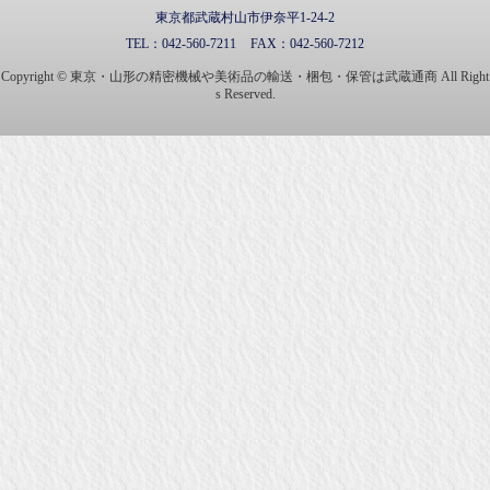
東京都武蔵村山市伊奈平1-24-2
TEL：
042-560-7211
FAX：
042-560-7212
Copyright © 東京・山形の精密機械や美術品の輸送・梱包・保管は武蔵通商 All Right
s Reserved.