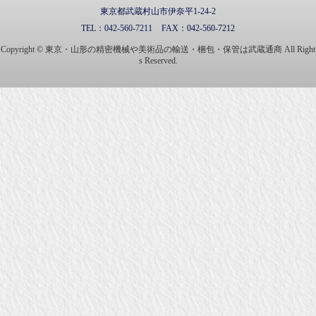
東京都武蔵村山市伊奈平1-24-2
TEL：
042-560-7211
FAX：
042-560-7212
Copyright © 東京・山形の精密機械や美術品の輸送・梱包・保管は武蔵通商 All Right
s Reserved.