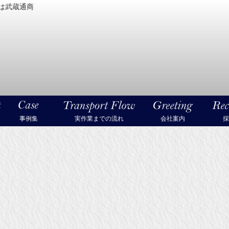
は武蔵通商
密機械・美術品・高級楽器の梱包・輸送なら武蔵通商
事例集
実作業までの流れ
会社案内
採