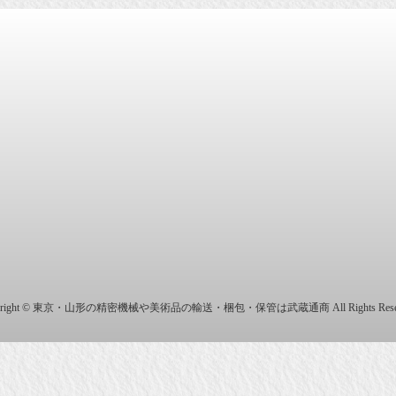
商株式会社
yright © 東京・山形の精密機械や美術品の輸送・梱包・保管は武蔵通商 All Rights Reser