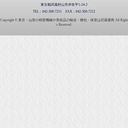
東京都武蔵村山市伊奈平1-24-2
TEL：
042-560-7211
FAX：
042-560-7212
Copyright © 東京・山形の精密機械や美術品の輸送・梱包・保管は武蔵通商 All Right
s Reserved.