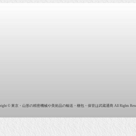
商株式会社
yright © 東京・山形の精密機械や美術品の輸送・梱包・保管は武蔵通商 All Rights Reser