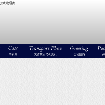
は武蔵通商
密機械・美術品・高級楽器の梱包・輸送なら武蔵通商
事例集
実作業までの流れ
会社案内
採