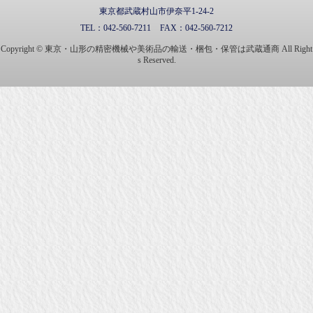
東京都武蔵村山市伊奈平1-24-2
TEL：
042-560-7211
FAX：
042-560-7212
Copyright © 東京・山形の精密機械や美術品の輸送・梱包・保管は武蔵通商 All Right
s Reserved.