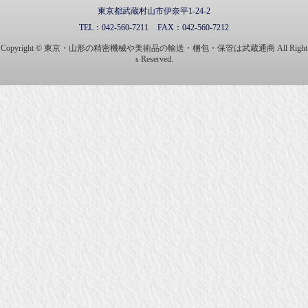
東京都武蔵村山市伊奈平1-24-2
TEL：
042-560-7211
FAX：
042-560-7212
Copyright © 東京・山形の精密機械や美術品の輸送・梱包・保管は武蔵通商 All Right
s Reserved.