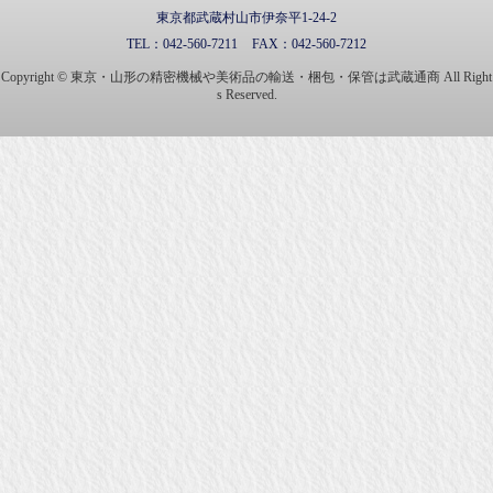
東京都武蔵村山市伊奈平1-24-2
TEL：
042-560-7211
FAX：
042-560-7212
Copyright © 東京・山形の精密機械や美術品の輸送・梱包・保管は武蔵通商 All Right
s Reserved.