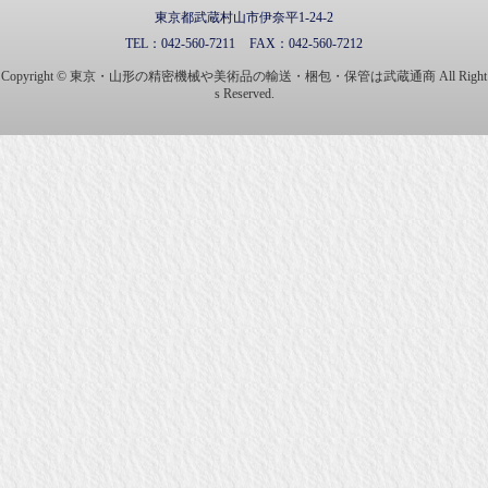
東京都武蔵村山市伊奈平1-24-2
TEL：
042-560-7211
FAX：
042-560-7212
Copyright © 東京・山形の精密機械や美術品の輸送・梱包・保管は武蔵通商 All Right
s Reserved.