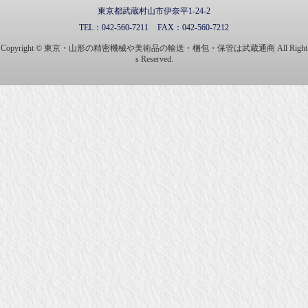
東京都武蔵村山市伊奈平1-24-2
TEL：
042-560-7211
FAX：
042-560-7212
Copyright © 東京・山形の精密機械や美術品の輸送・梱包・保管は武蔵通商 All Right
s Reserved.