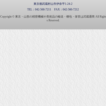
東京都武蔵村山市伊奈平1-24-2
TEL：
042-560-7211
FAX：
042-560-7212
Copyright © 東京・山形の精密機械や美術品の輸送・梱包・保管は武蔵通商 All Right
s Reserved.