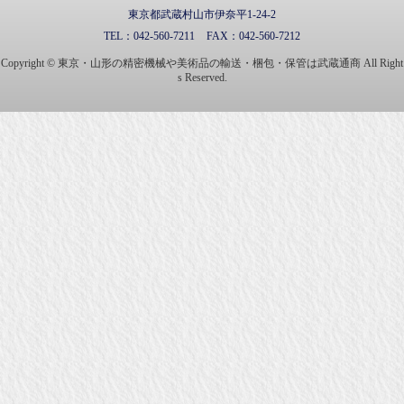
東京都武蔵村山市伊奈平1-24-2
TEL：
042-560-7211
FAX：
042-560-7212
Copyright © 東京・山形の精密機械や美術品の輸送・梱包・保管は武蔵通商 All Right
s Reserved.