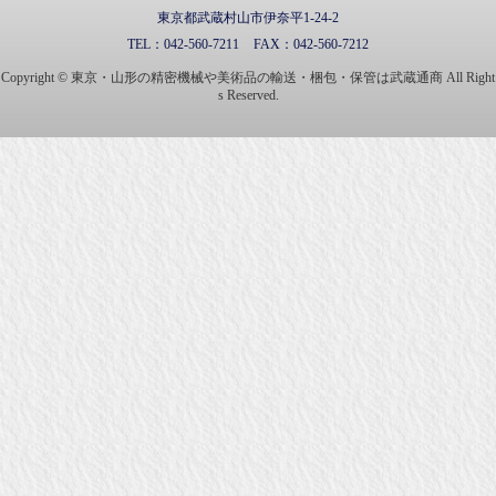
東京都武蔵村山市伊奈平1-24-2
TEL：
042-560-7211
FAX：
042-560-7212
Copyright © 東京・山形の精密機械や美術品の輸送・梱包・保管は武蔵通商 All Right
s Reserved.