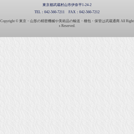
東京都武蔵村山市伊奈平1-24-2
TEL：
042-560-7211
FAX：
042-560-7212
Copyright © 東京・山形の精密機械や美術品の輸送・梱包・保管は武蔵通商 All Right
s Reserved.