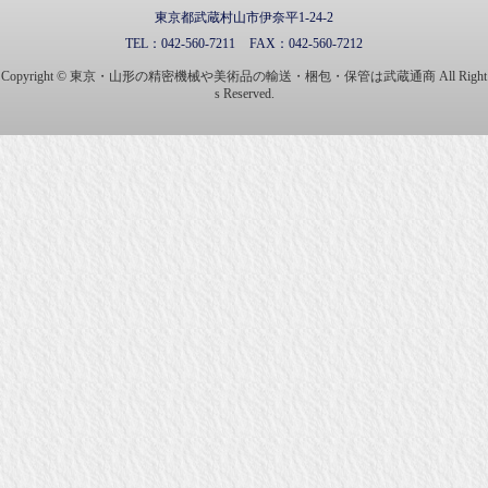
東京都武蔵村山市伊奈平1-24-2
TEL：
042-560-7211
FAX：
042-560-7212
Copyright © 東京・山形の精密機械や美術品の輸送・梱包・保管は武蔵通商 All Right
s Reserved.