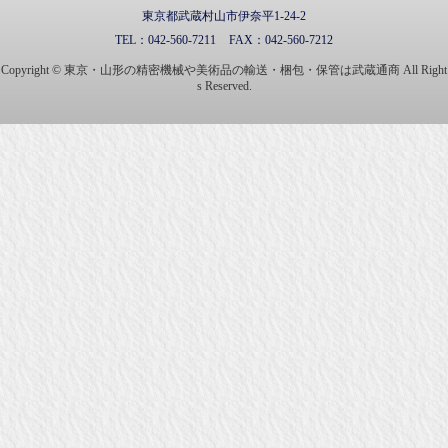
東京都武蔵村山市伊奈平1-24-2
TEL：
042-560-7211
FAX：
042-560-7212
Copyright © 東京・山形の精密機械や美術品の輸送・梱包・保管は武蔵通商 All Right
s Reserved.