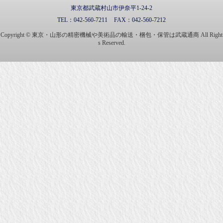
東京都武蔵村山市伊奈平1-24-2
TEL：
042-560-7211
FAX：
042-560-7212
Copyright © 東京・山形の精密機械や美術品の輸送・梱包・保管は武蔵通商 All Right
s Reserved.