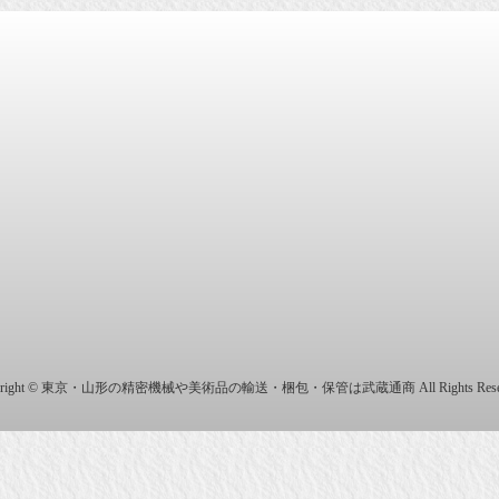
商株式会社
yright © 東京・山形の精密機械や美術品の輸送・梱包・保管は武蔵通商 All Rights Reser