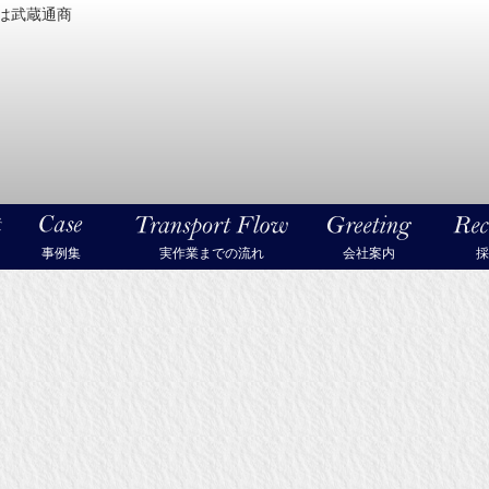
は武蔵通商
密機械・美術品・高級楽器の梱包・輸送なら武蔵通商
事例集
実作業までの流れ
会社案内
採