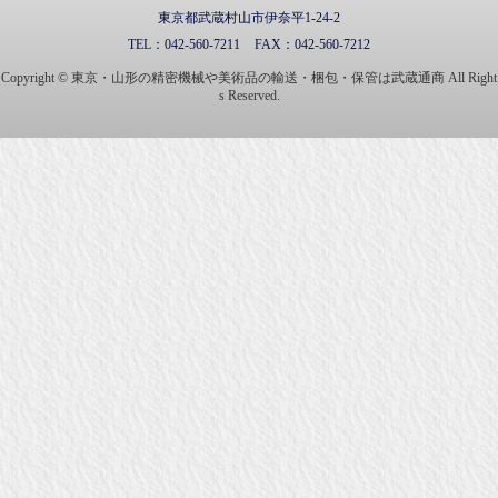
東京都武蔵村山市伊奈平1-24-2
TEL：
042-560-7211
FAX：
042-560-7212
Copyright © 東京・山形の精密機械や美術品の輸送・梱包・保管は武蔵通商 All Right
s Reserved.