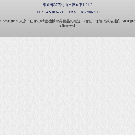
東京都武蔵村山市伊奈平1-24-2
TEL：
042-560-7211
FAX：
042-560-7212
Copyright © 東京・山形の精密機械や美術品の輸送・梱包・保管は武蔵通商 All Right
s Reserved.