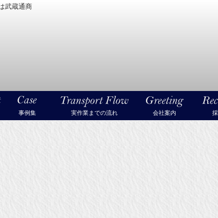
は武蔵通商
密機械・美術品・高級楽器の梱包・輸送なら武蔵通商
事例集
実作業までの流れ
会社案内
採