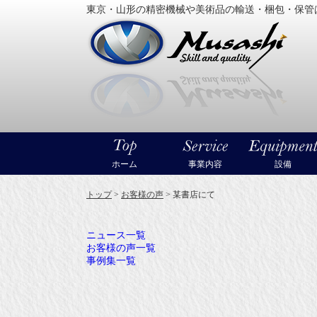
東京・山形の精密機械や美術品の輸送・梱包・保管
大型精
ホーム
事業内容
設備
トップ
>
お客様の声
>
某書店にて
ニュース一覧
お客様の声一覧
事例集一覧