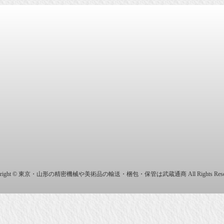
商株式会社
yright © 東京・山形の精密機械や美術品の輸送・梱包・保管は武蔵通商 All Rights Reser