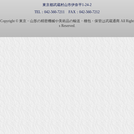
東京都武蔵村山市伊奈平1-24-2
TEL：
042-560-7211
FAX：
042-560-7212
Copyright © 東京・山形の精密機械や美術品の輸送・梱包・保管は武蔵通商 All Right
s Reserved.