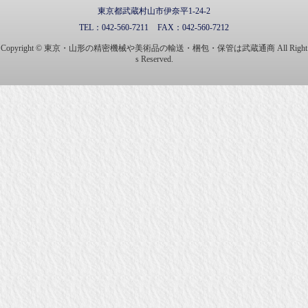
東京都武蔵村山市伊奈平1-24-2
TEL：
042-560-7211
FAX：
042-560-7212
Copyright © 東京・山形の精密機械や美術品の輸送・梱包・保管は武蔵通商 All Right
s Reserved.