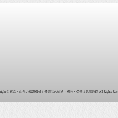
商株式会社
yright © 東京・山形の精密機械や美術品の輸送・梱包・保管は武蔵通商 All Rights Reser