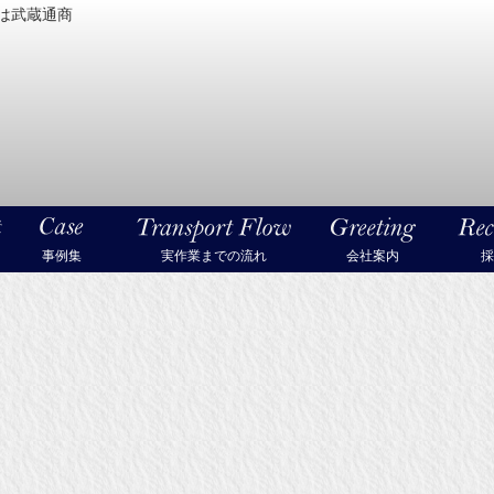
は武蔵通商
密機械・美術品・高級楽器の梱包・輸送なら武蔵通商
事例集
実作業までの流れ
会社案内
採